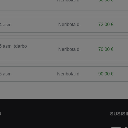
Neribota d.
72.00 €
4 asm.
5 asm. (darbo
Neribota d.
70.00 €
Neribotai d.
90.00 €
5 asm.
U
SUSISI