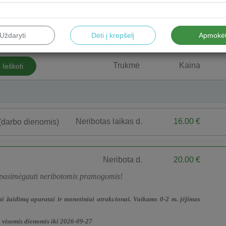
Uždaryti
Dėti į krepšelį
Apmokėt
Trukmė
Kaina
Ieškoti
Neribotas laikas d.
16.00 €
(darbo dienomis)
Neribota d.
20.00 €
 pasimėgauti neribotomis pramogomis!
ai žaidimų aparatai ir monetiniai atrakcionai. Vaikams 0-2 m. įėjimas
a visomis dienomis iki 2026-09-27