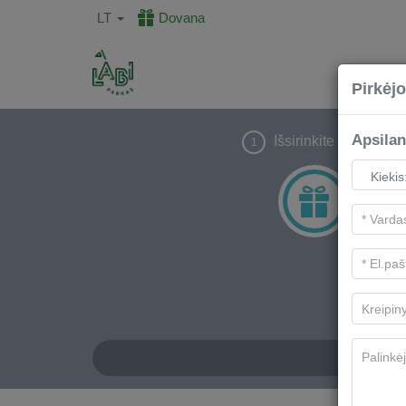
LT
Dovana
Pirkėjo
Apsila
Išsirinkite dovaną
1