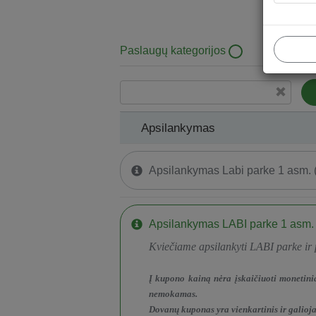
Paslaugų kategorijos
Apsilankymas
Apsilankymas
Apsilankymas Labi parke 1 asm. 
Apsilankymas LABI parke 1 asm.
Kviečiame apsilankyti LABI parke ir
Į kupono kainą nėra įskaičiuoti monetini
nemokamas.
Dovanų kuponas yra vienkartinis ir galioj