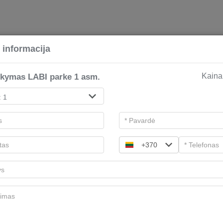
P
 informacija
nkymas LABI parke 1 asm.
Kaina
Atsiskaityk prekių krepšelyje
2
Dovanų kuponai
+370
Pasirinkite norimą kupono tipą.
Labi parkas